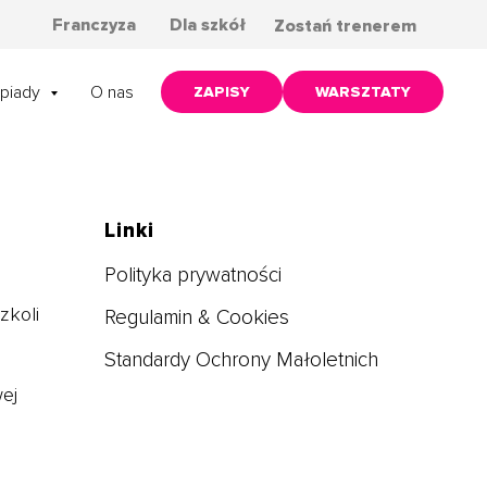
Franczyza
Dla szkół
Zostań trenerem
mpiady
O nas
ZAPISY
WARSZTATY
Linki
Polityka prywatności
zkoli
Regulamin & Cookie
s
Standardy Ochrony Małoletnich
ej