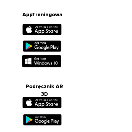
AppTreningowa
Podręcznik AR
3D