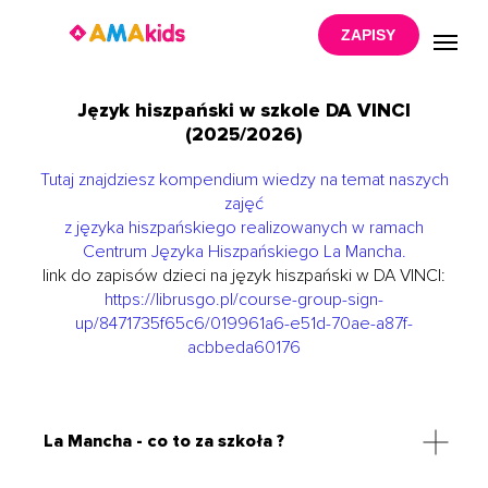
ZAPISY
Język hiszpański w szkole DA VINCI
(2025/2026)
Tutaj znajdziesz kompendium wiedzy na temat naszych
zajęć
z języka hiszpańskiego realizowanych w ramach
Centrum Języka Hiszpańskiego La Mancha.
link do zapisów dzieci na język hiszpański w DA VINCI:
https://librusgo.pl/course-group-sign-
up/8471735f65c6/019961a6-e51d-70ae-a87f-
acbbeda60176
La Mancha - co to za szkoła ?