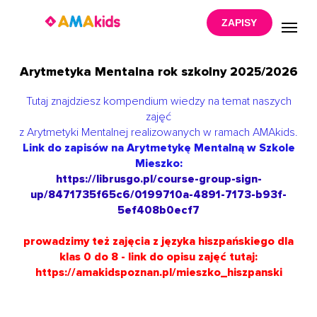
ZAPISY
Arytmetyka Mentalna rok szkolny 2025/2026
Tutaj znajdziesz kompendium wiedzy na temat naszych
zajęć
z Arytmetyki Mentalnej realizowanych w ramach AMAkids.
Link do zapisów na Arytmetykę Mentalną w Szkole
Mieszko:
https://librusgo.pl/course-group-sign-
up/8471735f65c6/0199710a-4891-7173-b93f-
5ef408b0ecf7
prowadzimy też zajęcia z języka hiszpańskiego dla
klas 0 do 8 - link do opisu zajęć tutaj:
https://amakidspoznan.pl/mieszko_hiszpanski